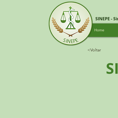
SINEPE - S
Home
<Voltar
S