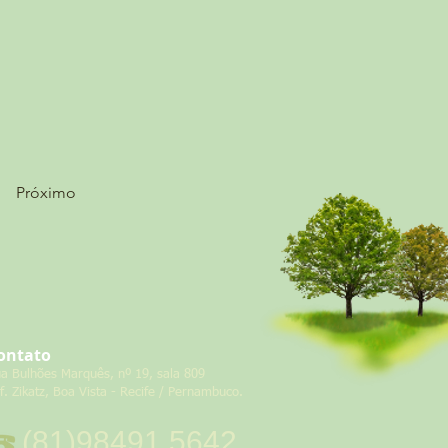
Próximo
ontato
ua Bulhões Marquês, nº 19, sala 809
f. Zikatz, Boa Vista - Recife / Pernambuco.
(81)98491.5642