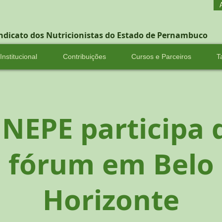
indicato dos Nutricionistas do Estado de Pernambuco
Institucional
Contribuições
Cursos e Parceiros
T
INEPE participa 
fórum em Belo
Horizonte