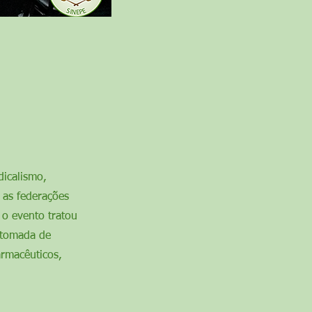
dicalismo,
 as federações
 o evento tratou
a tomada de
armacêuticos,