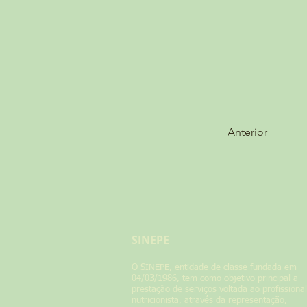
Anterior
SINEPE
​O SINEPE, entidade de classe fundada em
04/03/1986, tem como objetivo principal a
prestação de serviços voltada ao profissional
nutricionista, através da representação,