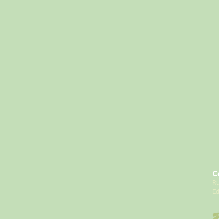
C
​R
Ed