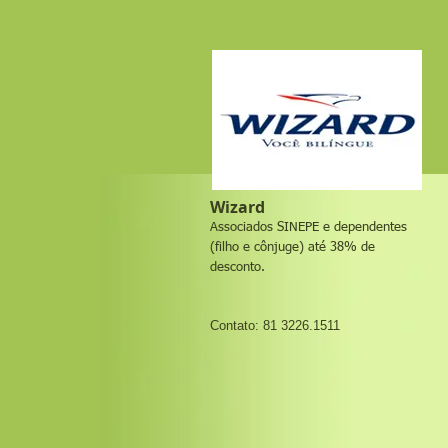
Wizard
Associados SINEPE e dependentes
(filho e cônjuge) até 38% de
desconto.
Contato: 81 3226.1511